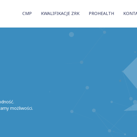
CMP
KWALIFIKACJE ZRK
PROHEALTH
KONT
odność.
ramy możliwości.