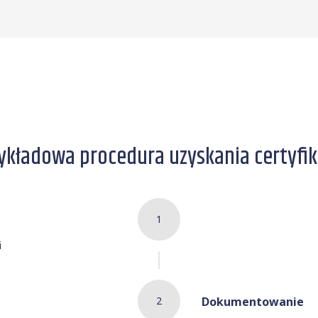
ykładowa procedura uzyskania certyfi
1
i
2
Dokumentowanie