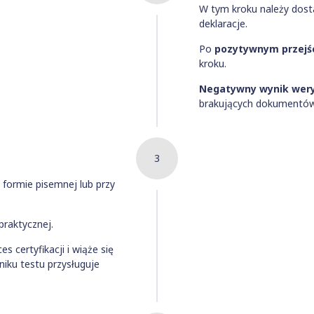
W tym kroku należy dost
deklaracje.
Po
pozytywnym przejśc
kroku.
Negatywny wynik wery
brakujących dokumentów 
3
 formie pisemnej lub przy
praktycznej.
s certyfikacji i wiąże się
iku testu przysługuje