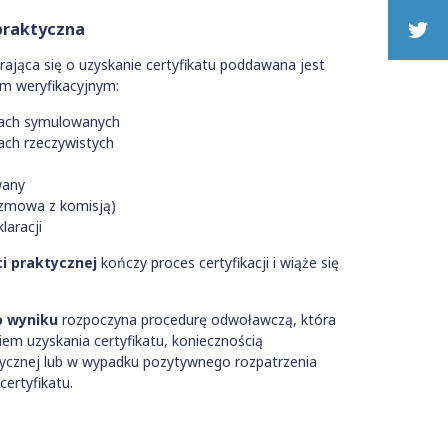
 praktyczna
ająca się o uzyskanie certyfikatu poddawana jest
m weryfikacyjnym:
ach symulowanych
ch rzeczywistych
wany
zmowa z komisją)
laracji
i praktycznej
kończy proces certyfikacji i wiąże się
 wyniku
rozpoczyna procedurę odwoławczą, która
em uzyskania certyfikatu, koniecznością
tycznej lub w wypadku pozytywnego rozpatrzenia
ertyfikatu.