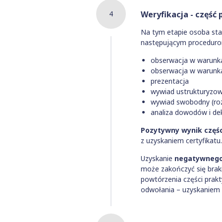
4
Weryfikacja - część
Na tym etapie osoba star
następującym proceduro
obserwacja w warunk
obserwacja w warunka
prezentacja
wywiad ustrukturyzo
wywiad swobodny (ro
analiza dowodów i dek
Pozytywny wynik częśc
z uzyskaniem certyfikatu.
Uzyskanie
negatywnego
może zakończyć się braki
powtórzenia części prak
odwołania – uzyskaniem c